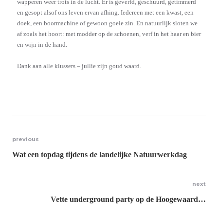
wapperen weer trots in de lucht. Er is geverfd, geschuurd, getimmerd
en gesopt alsof ons leven ervan afhing. Iedereen met een kwast, een
doek, een boormachine of gewoon goeie zin. En natuurlijk sloten we
af zoals het hoort: met modder op de schoenen, verf in het haar en bier
en wijn in de hand.
Dank aan alle klussers – jullie zijn goud waard.
previous
Wat een topdag tijdens de landelijke Natuurwerkdag
next
Vette underground party op de Hoogewaard…