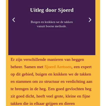
Uitleg door Sjoerd
Buigen en knikken we de takken
vanuit boerse methode.
Er zijn verschillende manieren van heggen
beheer. Samen met
Sjoerd Aertssen
, een expert
op dit gebied, buigen en knikken we de takken
en stammen om zo structuur en verdichting aan
te brengen in de heg. Een goed gevlochten heg
zit goed dicht, heeft veel grote, kleine en fijne
takken die in elkaar grijpen en dieren