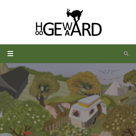
Camping De Hoogewaard in
Winssen bij Nijmegen