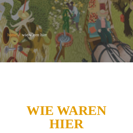
home
wie waren hier
WIE WAREN
HIER